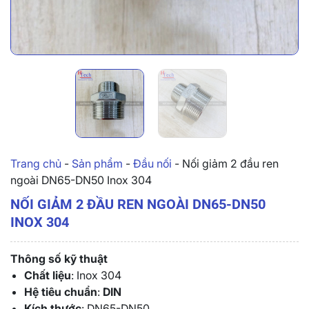
Trang chủ
-
Sản phẩm
-
Đầu nối
-
Nối giảm 2 đầu ren
ngoài DN65-DN50 Inox 304
NỐI GIẢM 2 ĐẦU REN NGOÀI DN65-DN50
INOX 304
Thông số kỹ thuật
Chất liệu
: Inox 304
Hệ tiêu chuẩn
:
DIN
Kích thước
: DN65-DN50