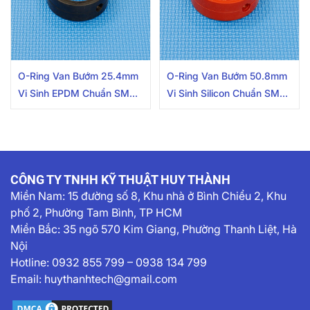
O-Ring Van Bướm 25.4mm
O-Ring Van Bướm 50.8mm
Vi Sinh EPDM Chuẩn SMS
Vi Sinh Silicon Chuẩn SMS
Carten Pipe
Carten Pipe
CÔNG TY TNHH KỸ THUẬT HUY THÀNH
Miền Nam:
15 đường số 8, Khu nhà ở Bình Chiểu 2, Khu
phố 2, Phường Tam Bình, TP HCM
Miền Bắc: 35 ngõ 570 Kim Giang, Phường Thanh Liệt, Hà
Nội
Hotline:
0932 855 799
–
0938 134 799
Email:
huythanhtech@gmail.com