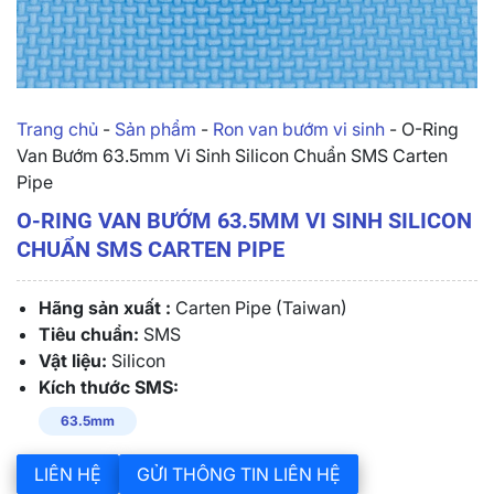
Trang chủ
-
Sản phẩm
-
Ron van bướm vi sinh
-
O-Ring
Van Bướm 63.5mm Vi Sinh Silicon Chuẩn SMS Carten
Pipe
O-RING VAN BƯỚM 63.5MM VI SINH SILICON
CHUẨN SMS CARTEN PIPE
Hãng sản xuất :
Carten Pipe (Taiwan)
Tiêu chuẩn:
SMS
Vật liệu:
Silicon
Kích thước SMS:
63.5mm
LIÊN HỆ
GỬI THÔNG TIN LIÊN HỆ