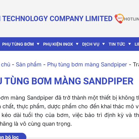
 TECHNOLOGY COMPANY LIMITED
HOTLIN
PHỤ TÙNG BƠM
PHỤ KIỆN INOX
DỊCH VỤ
TIN TỨC
L
 chủ
-
Sản phẩm
-
Phụ tùng bơm màng Sandpiper
-
Tr
Ụ TÙNG BƠM MÀNG SANDPIPER
ơm màng Sandpiper đã trở thành một thiết bị không th
a chất, thực phẩm, dược phẩm cho đến khai thác mỏ và x
 kéo dài tuổi thọ của bơm, việc bảo trì định kỳ và t
 hãng là vô cùng quan trọng.
n bộ lọc