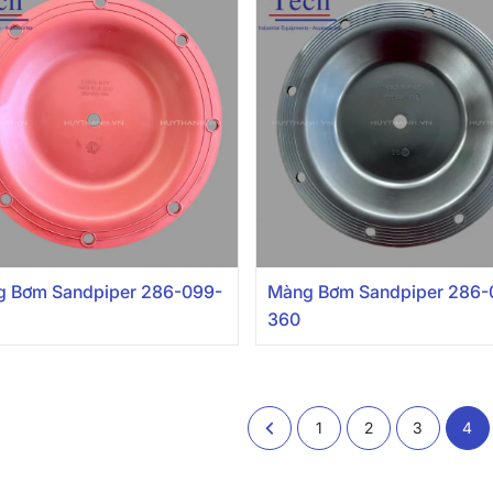
 Bơm Sandpiper 286-099-
Màng Bơm Sandpiper 286-
360
1
2
3
4