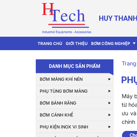
HUY THANH
TRANG CHỦ
GIỚI THIỆU
BƠM CÔNG NGHIỆP
Trang
DANH MỤC SẢN PHẨM
PH
BƠM MÀNG KHÍ NÉN
PHỤ TÙNG BƠM MÀNG
Máy b
BƠM BÁNH RĂNG
từ hó
ưu và
BƠM CÁNH KHẾ
chính
PHỤ KIỆN INOX VI SINH
Chọ