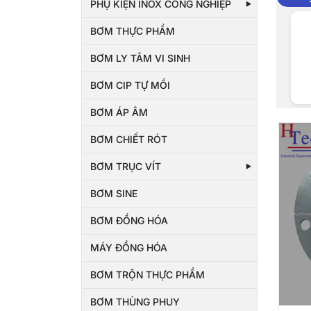
PHỤ KIỆN INOX CÔNG NGHIỆP
BƠM THỰC PHẨM
BƠM LY TÂM VI SINH
BƠM CIP TỰ MỒI
BƠM ÁP ÂM
BƠM CHIẾT RÓT
BƠM TRỤC VÍT
BƠM SINE
BƠM ĐỒNG HÓA
MÁY ĐỒNG HÓA
BƠM TRỘN THỰC PHẨM
BƠM THÙNG PHUY