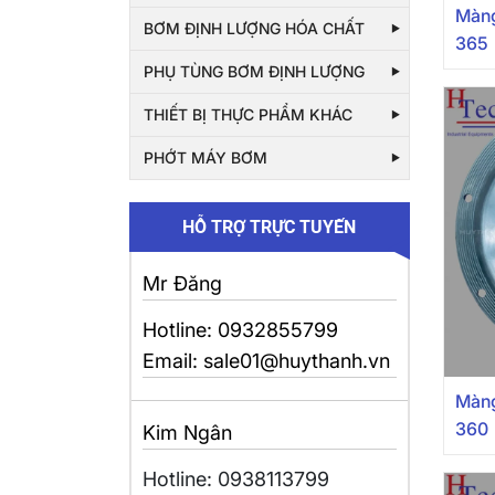
Màng
BƠM ĐỊNH LƯỢNG HÓA CHẤT
365
PHỤ TÙNG BƠM ĐỊNH LƯỢNG
THIẾT BỊ THỰC PHẨM KHÁC
PHỚT MÁY BƠM
HỖ TRỢ TRỰC TUYẾN
Mr Đăng
Hotline: 0932855799
Email: sale01@huythanh.vn
Màng
360
Kim Ngân
Hotline: 0938113799