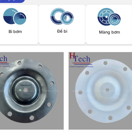
Đế bi
Bi bơm
Màng bơm