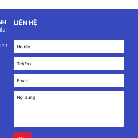
NH
LIÊN HỆ
iểu
anh