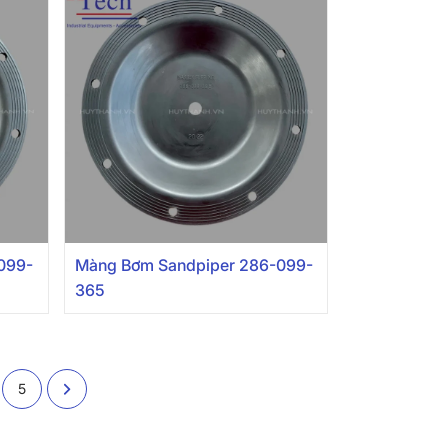
099-
Màng Bơm Sandpiper 286-099-
365
5