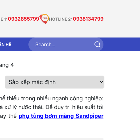
0932855799
0938134799
E 1:
HOTLINE 2:
IÊN HỆ
ang 4
ể thiếu trong nhiều ngành công nghiệp:
ử lý nước thải. Để duy trì hiệu suất tối
hay thế
phụ tùng bơm màng Sandpiper