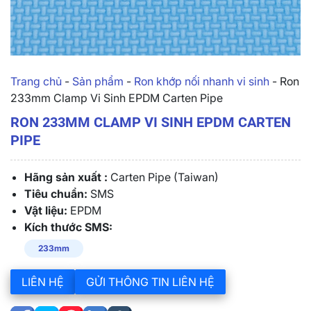
Trang chủ
-
Sản phẩm
-
Ron khớp nối nhanh vi sinh
-
Ron
233mm Clamp Vi Sinh EPDM Carten Pipe
RON 233MM CLAMP VI SINH EPDM CARTEN
PIPE
Hãng sản xuất :
Carten Pipe (Taiwan)
Tiêu chuẩn:
SMS
Vật liệu:
EPDM
Kích thước SMS:
233mm
LIÊN HỆ
GỬI THÔNG TIN LIÊN HỆ