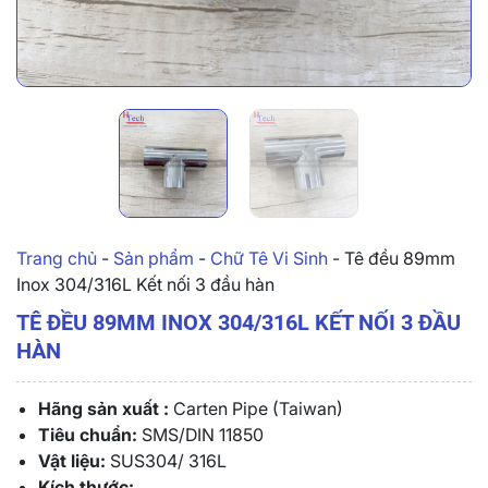
Trang chủ
-
Sản phẩm
-
Chữ Tê Vi Sinh
-
Tê đều 89mm
Inox 304/316L Kết nối 3 đầu hàn
TÊ ĐỀU 89MM INOX 304/316L KẾT NỐI 3 ĐẦU
HÀN
Hãng sản xuất :
Carten Pipe (Taiwan)
Tiêu chuẩn:
SMS/DIN 11850
Vật liệu:
SUS304/ 316L
Kích thước: