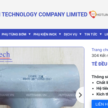
 TECHNOLOGY COMPANY LIMITED
HOTLIN
PHỤ TÙNG BƠM
PHỤ KIỆN INOX
DỊCH VỤ
TIN TỨC
L
Trang chu
304 Kết 
TÊ ĐỀU
Thông số
Chất l
Hệ ti
Kích 
LIÊN H