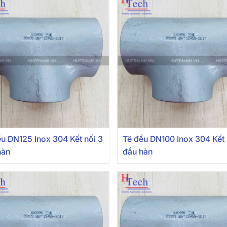
ều DN125 Inox 304 Kết nối 3
Tê đều DN100 Inox 304 Kết 
hàn
đầu hàn