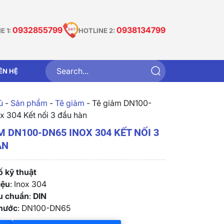
0932855799
0938134799
E 1:
HOTLINE 2:
IÊN HỆ
̉
-
Sản phẩm
-
Tê giảm
-
Tê giảm DN100-
x 304 Kết nối 3 đầu hàn
M DN100-DN65 INOX 304 KẾT NỐI 3
ÀN
 kỹ thuật
iệu
: Inox 304
êu chuẩn
:
DIN
thước
: DN100-DN65