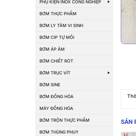
PHỤ KIỆN INOX CÔNG NGHIỆP
BƠM THỰC PHẨM
BƠM LY TÂM VI SINH
BƠM CIP TỰ MỒI
BƠM ÁP ÂM
BƠM CHIẾT RÓT
BƠM TRỤC VÍT
BƠM SINE
Thô
BƠM ĐỒNG HÓA
MÁY ĐỒNG HÓA
BƠM TRỘN THỰC PHẨM
SẢN
BƠM THÙNG PHUY