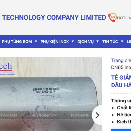
 TECHNOLOGY COMPANY LIMITED
HOTLIN
PHỤ TÙNG BƠM
PHỤ KIỆN INOX
DỊCH VỤ
TIN TỨC
L
Trang chu
DN65 Ino
TÊ GIẢ
ĐẦU H
Thông số
Chất l
Hệ ti
Kích 