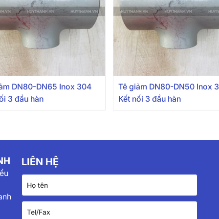
iảm DN80-DN65 Inox 304
Tê giảm DN80-DN50 Inox 
ối 3 đầu hàn
Kết nối 3 đầu hàn
NH
LIÊN HỆ
iểu
anh