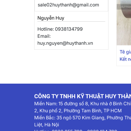
sale02huythanh@gmail.com
Nguyễn Huy
Hotline: 0938134799
Email:
huy.nguyen@huythanh.vn
Tê g
Kết n
CÔNG TY TNHH KỸ THUẬT HUY THÀ
Miền Nam:
15 đường số 8, Khu nhà ở Bình Ch
2, Khu phố 2, Phường Tam Bình, TP HCM
Miền Bắc: 35 ngõ 570 Kim Giang, Phường Th
Liệt, Hà Nội