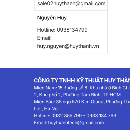
sale02huythanh@gmail.com
Nguyễn Huy
Hotline: 0938134799
Email:
huy.nguyen@huythanh.vn
CÔNG TY TNHH KỸ THUẬT HUY THÀ
Miền Nam:
15 đường số 8, Khu nhà ở Bình Ch
2, Khu phố 2, Phường Tam Bình, TP HCM
Miền Bắc: 35 ngõ 570 Kim Giang, Phường Th
Liệt, Hà Nội
Hotline:
0932 855 799
–
0938 134 799
Email:
huythanhtech@gmail.com