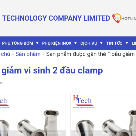
 TECHNOLOGY COMPANY LIMITED
HOTLIN
PHỤ TÙNG BƠM
PHỤ KIỆN INOX
DỊCH VỤ
TIN TỨC
L
 chủ
-
Sản phẩm
-
Sản phẩm được gắn thẻ “ bầu giảm 
 giảm vi sinh 2 đầu clamp
ter