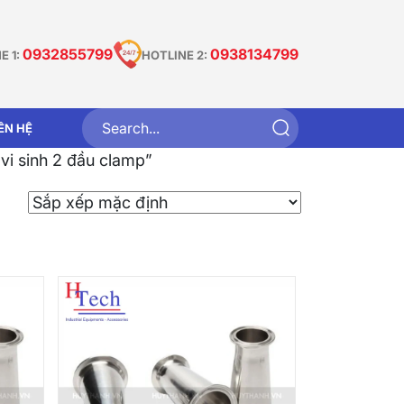
0932855799
0938134799
E 1:
HOTLINE 2:
IÊN HỆ
vi sinh 2 đầu clamp”