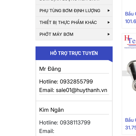
PHỤ TÙNG BƠM ĐỊNH LƯỢNG
Bầu 
101.
THIẾT BỊ THỰC PHẨM KHÁC
304/
PHỚT MÁY BƠM
HỖ TRỢ TRỰC TUYẾN
Mr Đăng
Hotline: 0932855799
Email: sale01@huythanh.vn
Kim Ngân
Bầu 
Hotline: 0938113799
31.7
Email:
304/