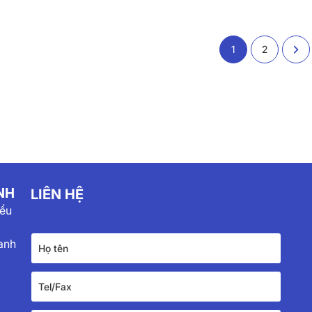
1
2
NH
LIÊN HỆ
iểu
anh