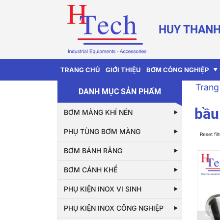
HUY THANH
TRANG CHỦ
GIỚI THIỆU
BƠM CÔNG NGHIỆP
Trang
DANH MỤC SẢN PHẨM
bầu
BƠM MÀNG KHÍ NÉN
PHỤ TÙNG BƠM MÀNG
Reset fil
BƠM BÁNH RĂNG
BƠM CÁNH KHẾ
PHỤ KIỆN INOX VI SINH
PHỤ KIỆN INOX CÔNG NGHIỆP