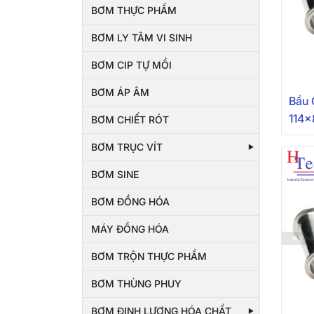
BƠM THỰC PHẨM
BƠM LY TÂM VI SINH
BƠM CIP TỰ MỒI
BƠM ÁP ÂM
Bầu 
114x
BƠM CHIẾT RÓT
BƠM TRỤC VÍT
BƠM SINE
BƠM ĐỒNG HÓA
MÁY ĐỒNG HÓA
BƠM TRỘN THỰC PHẨM
BƠM THÙNG PHUY
BƠM ĐỊNH LƯỢNG HÓA CHẤT