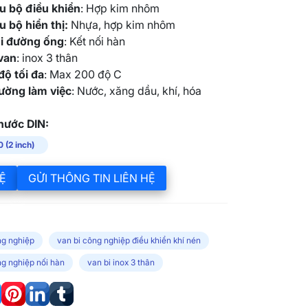
ệu bộ điều khiển
: Hợp kim nhôm
ệu bộ hiển thị:
Nhựa, hợp kim nhôm
ối đường ống
: Kết nối hàn
van
: inox 3 thân
độ tối đa
: Max 200 độ C
ường làm việc
: Nước, xăng dầu, khí, hóa
hước DIN:
 (2 inch)
Ệ
GỬI THÔNG TIN LIÊN HỆ
ng nghiệp
van bi công nghiệp điều khiển khí nén
ng nghiệp nối hàn
van bi inox 3 thân