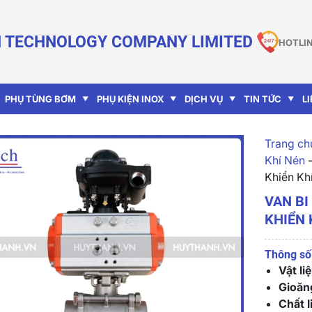
 TECHNOLOGY COMPANY LIMITED
HOTLIN
PHỤ TÙNG BƠM
PHỤ KIỆN INOX
DỊCH VỤ
TIN TỨC
L
Trang chu
Khí Nén
Khiển Kh
VAN BI
KHIỂN 
Thông số 
Vật li
Gioăn
Chất l