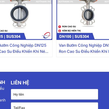
Bướm Công Nghiệp DN125
Van Bướm Công Nghiệp DN
Cao Su Điều Khiển Khí Nén
Ron Cao Su Điều Khiển Khí
 304
Inox 304 Kèm Bộ Hiển Thị
NH
LIÊN HỆ
iểu
anh