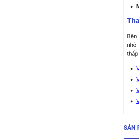
Tha
Bên 
nhỏ 
thấp
V
V
V
V
SẢN