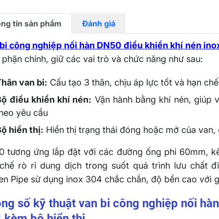
ng tin sản phẩm
Đánh giá
bi công nghiệp nối hàn DN50 điều khiển khí nén ino
 phận chính, giữ các vai trò và chức năng như sau:
Thân van bi:
Cấu tạo 3 thân, chịu áp lực tốt và hạn ch
Bộ điều khiển khí nén:
Vận hành bằng khí nén, giúp 
theo yêu cầu
ộ hiển thị:
Hiển thị trạng thái đóng hoặc mở của van,
 tương ứng lắp đặt với các đường ống phi 60mm, kế
chế rò rỉ dung dịch trong suốt quá trình lưu chất 
en Pipe sử dụng inox 304 chắc chắn, độ bền cao với gi
ng số kỹ thuật van bi công nghiệp nối hàn
 kèm bộ hiển thị