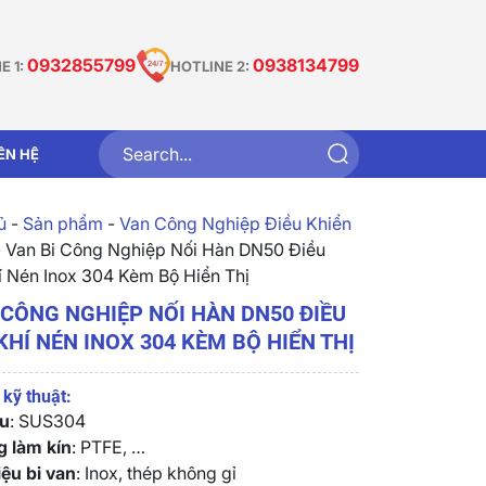
0932855799
0938134799
E 1:
HOTLINE 2:
IÊN HỆ
̉
-
Sản phẩm
-
Van Công Nghiệp Điều Khiển
-
Van Bi Công Nghiệp Nối Hàn DN50 Điều
í Nén Inox 304 Kèm Bộ Hiển Thị
 CÔNG NGHIỆP NỐI HÀN DN50 ĐIỀU
KHÍ NÉN INOX 304 KÈM BỘ HIỂN THỊ
kỹ thuật:
ệu
: SUS304
g làm kín
: PTFE, …
iệu bi van
: Inox, thép không gỉ