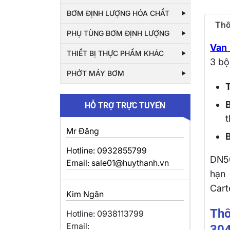
BƠM ĐỊNH LƯỢNG HÓA CHẤT
Thô
PHỤ TÙNG BƠM ĐỊNH LƯỢNG
Van 
THIẾT BỊ THỰC PHẨM KHÁC
3 bộ
PHỚT MÁY BƠM
HỖ TRỢ TRỰC TUYẾN
Mr Đăng
B
Hotline: 0932855799
DN50
Email: sale01@huythanh.vn
hạn 
Cart
Kim Ngân
Thô
Hotline: 0938113799
Email:
304