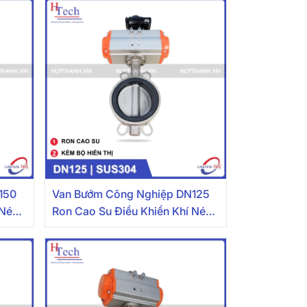
150
Van Bướm Công Nghiệp DN125
 Nén
Ron Cao Su Điều Khiển Khí Nén
Inox 304 Kèm Bộ Hiển Thị