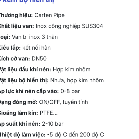
Thương hiệu:
Carten Pipe
hất liệu van:
Inox công nghiệp SUS304
oại:
Van bi inox 3 thân
iểu lắp:
kết nối hàn
Kích cỡ van:
DN50
ật liệu đầu khí nén:
Hợp kim nhôm
ật liệu bộ hiển thị:
Nhựa, hợp kim nhôm
p lực khí nén cấp vào:
0-8 bar
Dạng đóng mở:
ON/OFF, tuyến tính
Gioăng làm kín:
PTFE…
p suất khí nén:
2-10 bar
hiệt độ làm việc:
-5 độ C đến 200 độ C