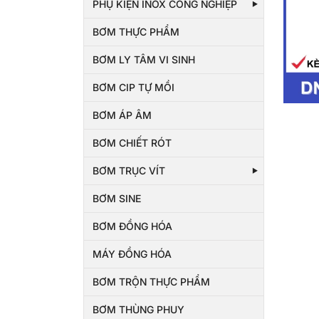
PHỤ KIỆN INOX CÔNG NGHIỆP
BƠM THỰC PHẨM
BƠM LY TÂM VI SINH
BƠM CIP TỰ MỒI
BƠM ÁP ÂM
BƠM CHIẾT RÓT
BƠM TRỤC VÍT
BƠM SINE
BƠM ĐỒNG HÓA
MÁY ĐỒNG HÓA
BƠM TRỘN THỰC PHẨM
BƠM THÙNG PHUY