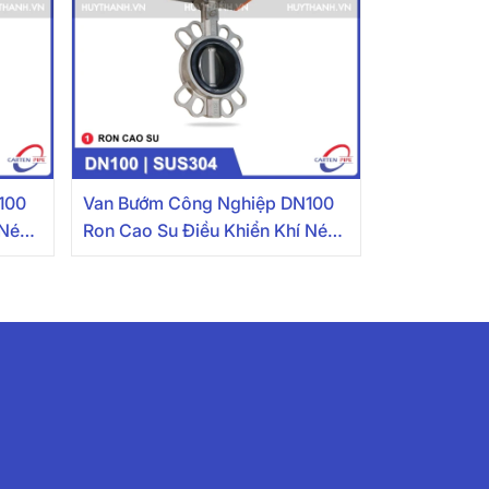
100
Van Bướm Công Nghiệp DN100
 Nén
Ron Cao Su Điều Khiển Khí Nén
Inox 304