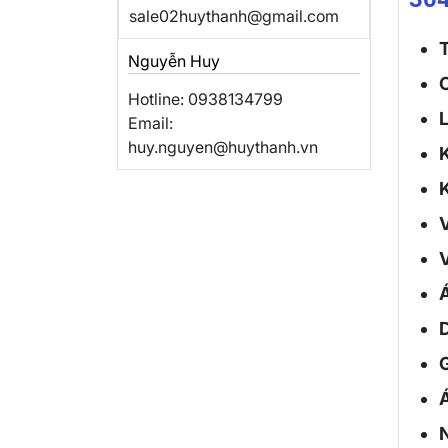
sale02huythanh@gmail.com
Nguyễn Huy
C
Hotline: 0938134799
L
Email:
huy.nguyen@huythanh.vn
K
V
V
Á
Á
N