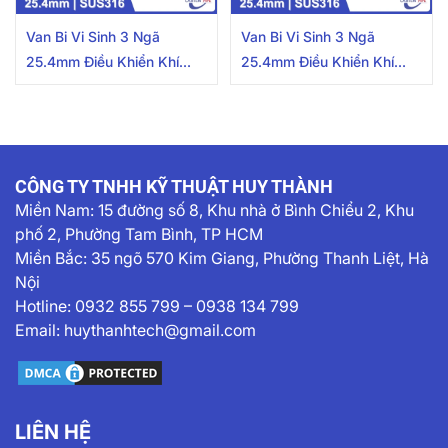
Van Bi Vi Sinh 3 Ngã
Van Bi Vi Sinh 3 Ngã
25.4mm Điều Khiển Khí
25.4mm Điều Khiển Khí
Nén Inox 316 Kết Nối
Nén Inox 316 Kết Nối
Clamp Kèm Bộ Hiển Thị
Clamp
CÔNG TY TNHH KỸ THUẬT HUY THÀNH
Miền Nam:
15 đường số 8, Khu nhà ở Bình Chiểu 2, Khu
phố 2, Phường Tam Bình, TP HCM
Miền Bắc: 35 ngõ 570 Kim Giang, Phường Thanh Liệt, Hà
Nội
Hotline:
0932 855 799
–
0938 134 799
Email:
huythanhtech@gmail.com
LIÊN HỆ