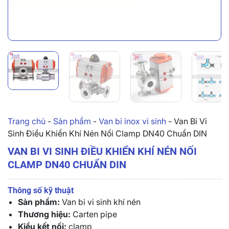
Trang chủ
-
Sản phẩm
-
Van bi inox vi sinh
-
Van Bi Vi
Sinh Điều Khiển Khí Nén Nối Clamp DN40 Chuẩn DIN
VAN BI VI SINH ĐIỀU KHIỂN KHÍ NÉN NỐI
CLAMP DN40 CHUẨN DIN
Thông số kỹ thuật
Sản phẩm:
Van bi vi sinh khí nén
Thương hiệu:
Carten pipe
Kiểu kết nối:
clamp