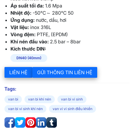
Áp suất tối đa:
1.6 Mpa
Nhiệt độ:
-50°C～ 280°C 50
Ứng dụng:
nước, dầu, hơi
Vật liệu:
inox 316L
Vòng đệm:
PTFE, (EPDM)
Khí nén đầu vào:
2.5 bar – 8bar
Kích thước DIN:
DN40 (40mm)
LIÊN HỆ
GỬI THÔNG TIN LIÊN HỆ
Tags:
van bi
van bi khí nén
van bi vi sinh
van bi vi sinh khí nén
van vi vi sinh điều khiển