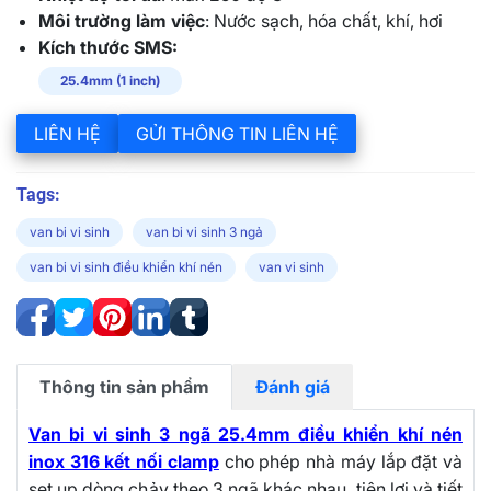
Môi trường làm việc
: Nước sạch, hóa chất, khí, hơi
Kích thước SMS:
25.4mm (1 inch)
LIÊN HỆ
GỬI THÔNG TIN LIÊN HỆ
Tags:
van bi vi sinh
van bi vi sinh 3 ngả
van bi vi sinh điều khiển khí nén
van vi sinh
Thông tin sản phẩm
Đánh giá
Van bi vi sinh 3 ngã 25.4mm điều khiển khí nén
inox 316 kết nối clamp
cho phép nhà máy lắp đặt và
set up dòng chảy theo 3 ngã khác nhau, tiện lợi và tiết