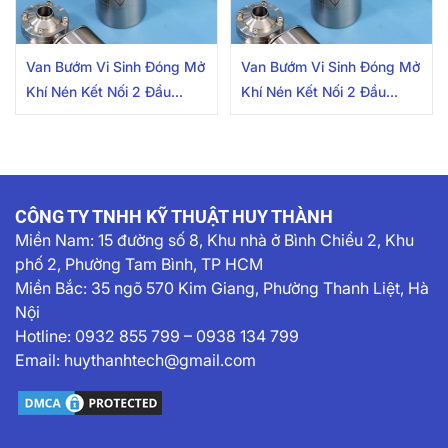
Van Bướm Vi Sinh Đóng Mở
Van Bướm Vi Sinh Đóng Mở
Khí Nén Kết Nối 2 Đầu
Khí Nén Kết Nối 2 Đầu
Clamp 38.1mm Inox
Clamp 25.4mm Inox
304/316L
304/316L
CÔNG TY TNHH KỸ THUẬT HUY THÀNH
Miền Nam:
15 đường số 8, Khu nhà ở Bình Chiểu 2, Khu
phố 2, Phường Tam Bình, TP HCM
Miền Bắc: 35 ngõ 570 Kim Giang, Phường Thanh Liệt, Hà
Nội
Hotline:
0932 855 799
–
0938 134 799
Email:
huythanhtech@gmail.com