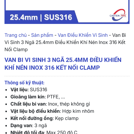
Trang chủ
-
Sản phẩm
-
Van Điều Khiển Vi Sinh
-
Van Bi
Vi Sinh 3 Ngã 25.4mm Điều Khiển Khí Nén Inox 316 Kết
Nối Clamp
VAN BI VI SINH 3 NGÃ 25.4MM ĐIỀU KHIỂN
KHÍ NÉN INOX 316 KẾT NỐI CLAMP
Thông số kỹ thuật:
Vật liệu
: SUS316
Gioăng làm kín
: PTFE, …
Chất liệu bi van
: Inox, thép không gỉ
Vật liệu bộ điều khiển
: Hợp kim nhôm
Kết nối đường ống
: Kẹp clamp
Dạng van
: 3 ngã
Nhiệt độ tối đa
: Max 250 độ C