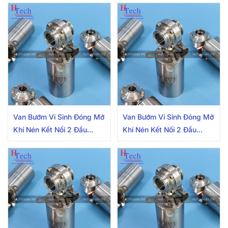
304/316L Có Cảm Biến
304/316L Có Cảm Biến
Van Bướm Vi Sinh Đóng Mở
Van Bướm Vi Sinh Đóng Mở
Khí Nén Kết Nối 2 Đầu
Khí Nén Kết Nối 2 Đầu
Clamp 25.4mm Inox
Clamp 50.8mm Inox
304/316L Có Cảm Biến
304/316L