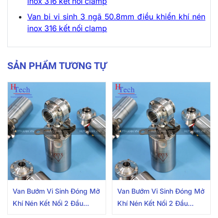
inox 316 kết nối clamp
Van bi vi sinh 3 ngã 50.8mm điều khiển khí nén
inox 316 kết nối clamp
SẢN PHẨM TƯƠNG TỰ
Van Bướm Vi Sinh Đóng Mở
Van Bướm Vi Sinh Đóng Mở
Khí Nén Kết Nối 2 Đầu
Khí Nén Kết Nối 2 Đầu
Clamp 50.8mm Inox
Clamp 38.1mm Inox