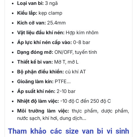
Loại van bi:
3 ngã
Kiểu lắp:
kẹp clamp
Kích cỡ van:
25.4mm
Vật liệu đầu khí nén:
Hợp kim nhôm
Áp lực khí nén cấp vào:
0-8 bar
Dạng đóng mở:
ON/OFF, tuyến tính
Thiết kế bi van:
Mở T, mở L
Bộ phận điều khiển:
củ khí AT
Gioăng làm kín:
PTFE…
Áp suất khí nén:
2-10 bar
Nhiệt độ làm việc:
-10 độ C đến 250 độ C
Môi trường làm việc:
thực phẩm, dược phẩm,
nước sạch, khí hơi, dung dịch…
Tham khảo các size van bi vi sinh