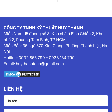
Khiển Khí Nén Inox 304
Khiển Khí Nén Inox 304
Kèm Bộ Hiển Thị
CÔNG TY TNHH KỸ THUẬT HUY THÀNH
Miền Nam:
15 đường số 8, Khu nhà ở Bình Chiểu 2, Khu
phố 2, Phường Tam Bình, TP HCM
Miền Bắc: 35 ngõ 570 Kim Giang, Phường Thanh Liệt, Hà
Nội
Hotline:
0932 855 799
–
0938 134 799
Email:
huythanhtech@gmail.com
LIÊN HỆ