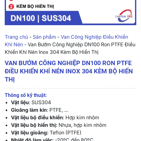
Trang chủ
-
Sản phẩm
-
Van Công Nghiệp Điều Khiển
Khí Nén
-
Van Bướm Công Nghiệp DN100 Ron PTFE Điều
Khiển Khí Nén Inox 304 Kèm Bộ Hiển Thị
VAN BƯỚM CÔNG NGHIỆP DN100 RON PTFE
ĐIỀU KHIỂN KHÍ NÉN INOX 304 KÈM BỘ HIỂN
THỊ
Thông số kỹ thuật:
Vật liệu
: SUS304
Gioăng làm kín
: PTFE, …
Vật liệu bộ điều khiển
: Hợp kim nhôm
Vật liệu bộ hiển thị:
Nhựa, hợp kim nhôm
Vật liệu gioăng:
Teflon (PTFE)
Nhiệt độ làm việc
: -20ºC đến 80ºC