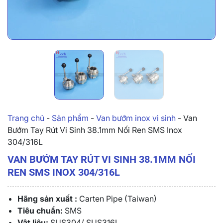
Trang chủ
-
Sản phẩm
-
Van bướm inox vi sinh
-
Van
Bướm Tay Rút Vi Sinh 38.1mm Nối Ren SMS Inox
304/316L
VAN BƯỚM TAY RÚT VI SINH 38.1MM NỐI
REN SMS INOX 304/316L
Hãng sản xuất :
Carten Pipe (Taiwan)
Tiêu chuẩn:
SMS
Vật liệu:
SUS304/ SUS316L