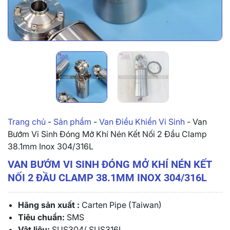
Trang chủ
-
Sản phẩm
-
Van Điều Khiển Vi Sinh
-
Van
Bướm Vi Sinh Đóng Mở Khí Nén Kết Nối 2 Đầu Clamp
38.1mm Inox 304/316L
VAN BƯỚM VI SINH ĐÓNG MỞ KHÍ NÉN KẾT
NỐI 2 ĐẦU CLAMP 38.1MM INOX 304/316L
Hãng sản xuất :
Carten Pipe (Taiwan)
Tiêu chuẩn:
SMS
Vật liệu:
SUS304/ SUS316L