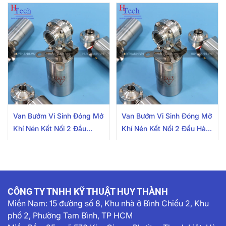
304/316L Có Cảm Biến
304/316L
Van Bướm Vi Sinh Đóng Mở
Van Bướm Vi Sinh Đóng Mở
Khí Nén Kết Nối 2 Đầu
Khí Nén Kết Nối 2 Đầu Hàn
Clamp 25.4mm Inox
63.5mm Inox 304/316L
304/316L
CÔNG TY TNHH KỸ THUẬT HUY THÀNH
Miền Nam:
15 đường số 8, Khu nhà ở Bình Chiểu 2, Khu
phố 2, Phường Tam Bình, TP HCM