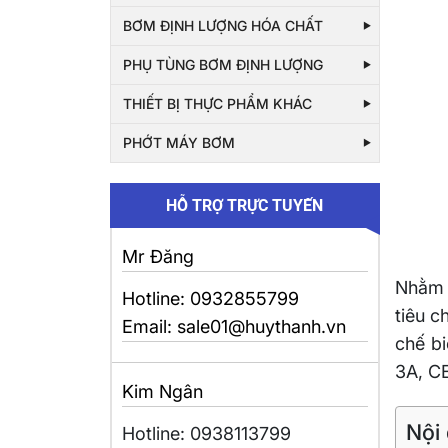
BƠM ĐỊNH LƯỢNG HÓA CHẤT
PHỤ TÙNG BƠM ĐỊNH LƯỢNG
THIẾT BỊ THỰC PHẨM KHÁC
PHỚT MÁY BƠM
HỖ TRỢ TRỰC TUYẾN
Mr Đăng
Nhằm 
Hotline: 0932855799
tiêu c
Email: sale01@huythanh.vn
chế bi
3A, CE
Kim Ngân
Nội
Hotline: 0938113799