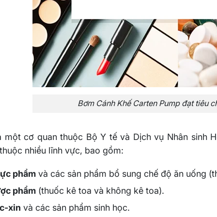
Bơm Cánh Khế Carten Pump đạt tiêu c
à một cơ quan thuộc Bộ Y tế và Dịch vụ Nhân sinh Ho
huộc nhiều lĩnh vực, bao gồm:
ực phẩm
và các sản phẩm bổ sung chế độ ăn uống (t
ợc phẩm
(thuốc kê toa và không kê toa).
c-xin
và các sản phẩm sinh học.