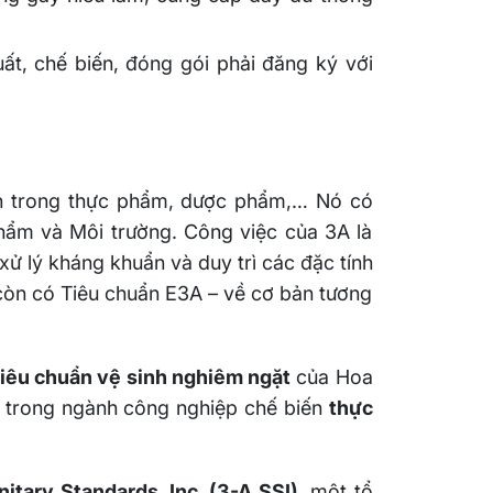
t, chế biến, đóng gói phải đăng ký với
toàn trong thực phẩm, dược phẩm,… Nó có
hẩm và Môi trường. Công việc của 3A là
xử lý kháng khuẩn và duy trì các đặc tính
 còn có Tiêu chuẩn E3A – về cơ bản tương
tiêu chuẩn vệ sinh nghiêm ngặt
của Hoa
trong ngành công nghiệp chế biến
thực
nitary Standards, Inc. (3-A SSI)
, một tổ