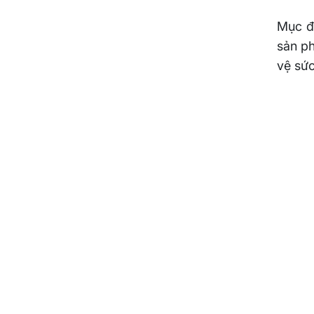
Mục đ
sản ph
vệ sứ