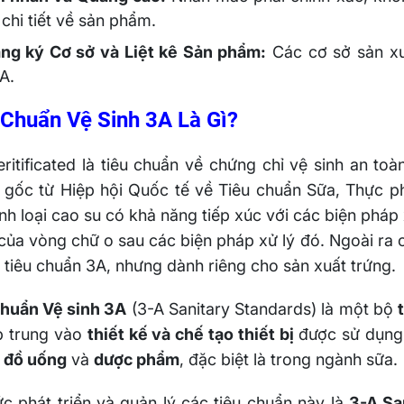
n chi tiết về sản phẩm.
ng ký Cơ sở và Liệt kê Sản phẩm:
Các cơ sở sản xuấ
A.
Chuẩn Vệ Sinh 3A Là Gì?
ritificated là tiêu chuẩn về chứng chỉ vệ sinh an 
 gốc từ Hiệp hội Quốc tế về Tiêu chuẩn Sữa, Thực p
nh loại cao su có khả năng tiếp xúc với các biện pháp 
 của vòng chữ o sau các biện pháp xử lý đó. Ngoài ra
 tiêu chuẩn 3A, nhưng dành riêng cho sản xuất trứng.
chuẩn Vệ sinh 3A
(3-A Sanitary Standards) là một bộ
p trung vào
thiết kế và chế tạo thiết bị
được sử dụng 
 đồ uống
và
dược phẩm
, đặc biệt là trong ngành sữa.
c phát triển và quản lý các tiêu chuẩn này là
3-A Sa