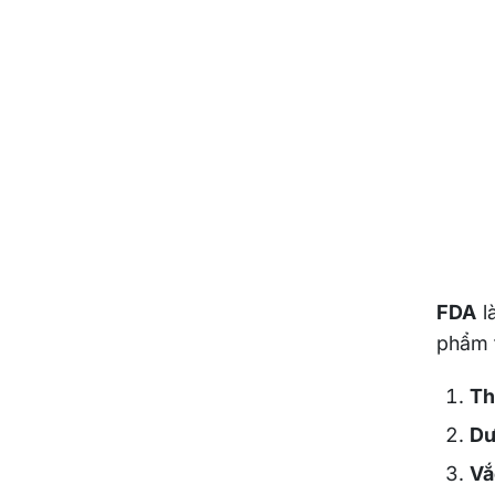
FDA
l
phẩm t
Th
Dư
Vắ