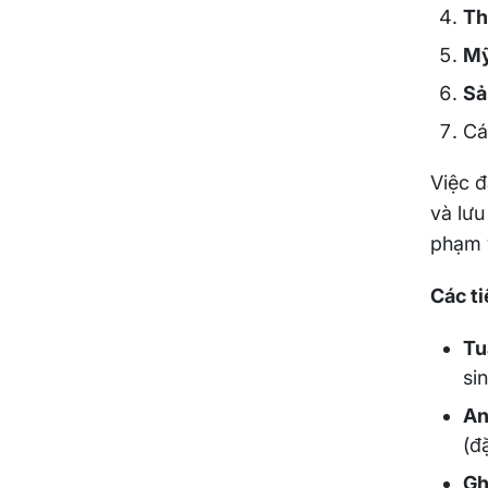
Th
Mỹ
Sả
Cá
Việc 
và lưu
phạm v
Các t
Tu
si
An
(đặ
Gh