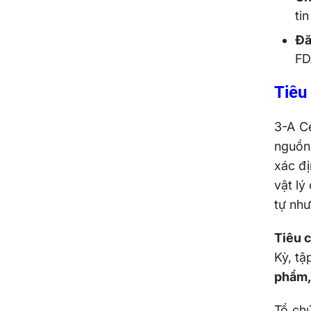
ti
Đă
FD
Tiêu 
3-A Ce
nguồn
xác đị
vật lý
tự như
Tiêu 
Kỳ, tậ
phẩm,
Tổ chứ