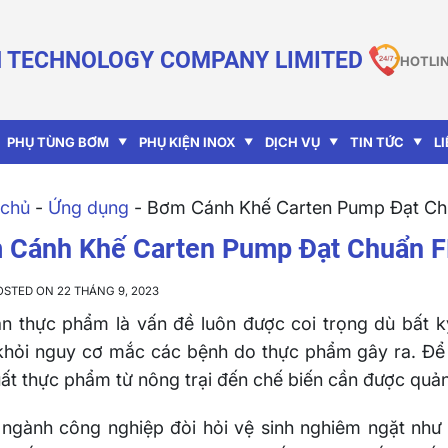
 TECHNOLOGY COMPANY LIMITED
HOTLIN
PHỤ TÙNG BƠM
PHỤ KIỆN INOX
DỊCH VỤ
TIN TỨC
L
chủ
-
Ứng dụng
-
Bơm Cánh Khế Carten Pump Đạt Ch
 Cánh Khế Carten Pump Đạt Chuẩn F
OSTED ON 22 THÁNG 9, 2023
n thực phẩm là vấn đề luôn được coi trọng dù bất k
khỏi nguy cơ mắc các bệnh do thực phẩm gây ra. Để 
ất thực phẩm từ nông trại đến chế biến cần được quản
 ngành công nghiệp đòi hỏi vệ sinh nghiêm ngặt nh