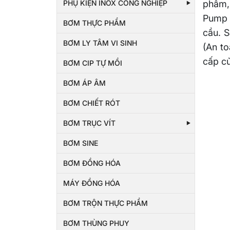
PHỤ KIỆN INOX CÔNG NGHIỆP
phẩm, 
Pump t
BƠM THỰC PHẨM
cầu. 
BƠM LY TÂM VI SINH
(An to
cấp củ
BƠM CIP TỰ MỒI
BƠM ÁP ÂM
BƠM CHIẾT RÓT
BƠM TRỤC VÍT
BƠM SINE
BƠM ĐỒNG HÓA
MÁY ĐỒNG HÓA
BƠM TRỘN THỰC PHẨM
BƠM THÙNG PHUY