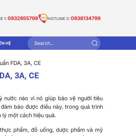
0932855799
0938134799
E 1:
HOTLINE 2:
IÊN HỆ
uẩn FDA, 3A, CE
DA, 3A, CE
ỳ nước nào vì nó giúp bảo vệ người tiêu
đảm bảo được điều này, trong quá trình
 lý một cách hiệu quả.
ư thực phẩm, đồ uống, dược phẩm và mỹ