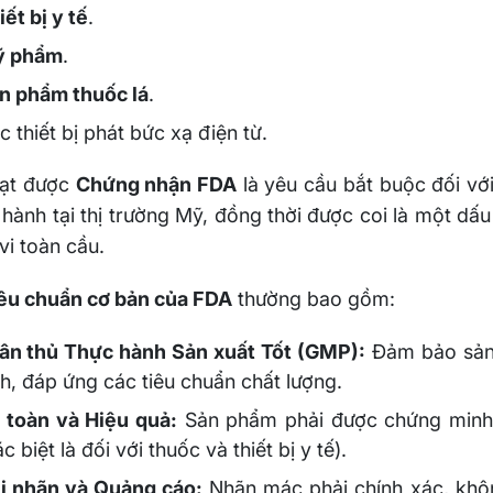
iết bị y tế
.
 phẩm
.
n phẩm thuốc lá
.
c thiết bị phát bức xạ điện từ.
đạt được
Chứng nhận FDA
là yêu cầu bắt buộc đối vớ
 hành tại thị trường Mỹ, đồng thời được coi là một dấu
i toàn cầu.
iêu chuẩn cơ bản của FDA
thường bao gồm:
ân thủ Thực hành Sản xuất Tốt (GMP):
Đảm bảo sản 
nh, đáp ứng các tiêu chuẩn chất lượng.
 toàn và Hiệu quả:
Sản phẩm phải được chứng minh 
c biệt là đối với thuốc và thiết bị y tế).
i nhãn và Quảng cáo:
Nhãn mác phải chính xác, khô