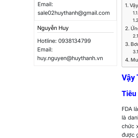
Email:
Vậy
sale02huythanh@gmail.com
Nguyễn Huy
Ứn
Hotline: 0938134799
Bơ
Email:
huy.nguyen@huythanh.vn
Mu
Vậy 
Tiêu 
FDA là
là da
chức 
được g