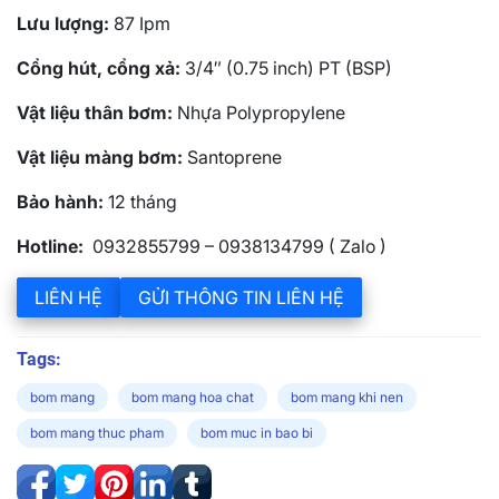
Lưu lượng:
87 Ipm
Cổng hút, cổng xả:
3/4″ (0.75 inch) PT (BSP)
Vật liệu thân bơm:
Nhựa Polypropylene
Vật liệu màng bơm:
Santoprene
Bảo hành:
12 tháng
Hotline:
0932855799 – 0938134799 ( Zalo )
LIÊN HỆ
GỬI THÔNG TIN LIÊN HỆ
Tags:
bom mang
bom mang hoa chat
bom mang khi nen
bom mang thuc pham
bom muc in bao bi