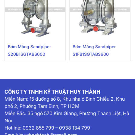
Bơm Màng Sandpiper
Bơm Màng Sandpiper
S20B1SGTABS600
S1FB1SGTABS600
CÔNG TY TNHH KỸ THUẬT HUY THÀNH
Miền Nam:
15 đường số 8, Khu nhà ở Bình Chiểu 2, Khu
phố 2, Phường Tam Bình, TP HCM
Miền Bắc: 35 ngõ 570 Kim Giang, Phường Thanh Liệt, Hà
Nội
Hotline:
0932 855 799
–
0938 134 799
Email:
huythanhtech@gmail.com