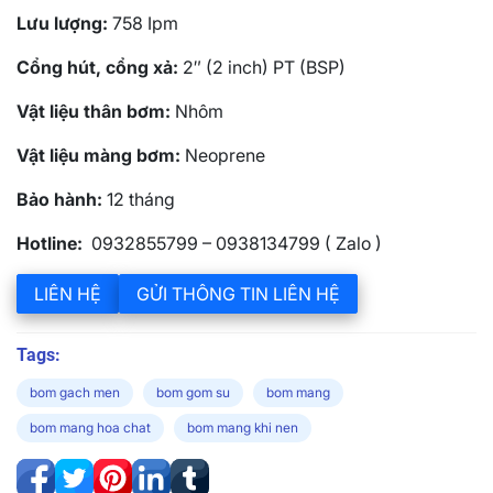
Lưu lượng:
758 Ipm
Cổng hút, cổng xả:
2″ (2 inch) PT (BSP)
Vật liệu thân bơm:
Nhôm
Vật liệu màng bơm:
Neoprene
Bảo hành:
12 tháng
Hotline:
0932855799 – 0938134799 ( Zalo )
LIÊN HỆ
GỬI THÔNG TIN LIÊN HỆ
Tags:
bom gach men
bom gom su
bom mang
bom mang hoa chat
bom mang khi nen