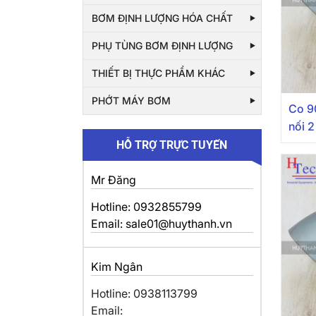
BƠM ĐỊNH LƯỢNG HÓA CHẤT
PHỤ TÙNG BƠM ĐỊNH LƯỢNG
THIẾT BỊ THỰC PHẨM KHÁC
PHỚT MÁY BƠM
Co 9
nối 2
HỖ TRỢ TRỰC TUYẾN
Mr Đăng
Hotline: 0932855799
Email: sale01@huythanh.vn
Kim Ngân
Hotline: 0938113799
Email: