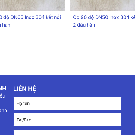
0 độ DN65 Inox 304 kết nối
Co 90 độ DN50 Inox 304 kế
u hàn
2 đầu hàn
NH
LIÊN HỆ
iểu
anh