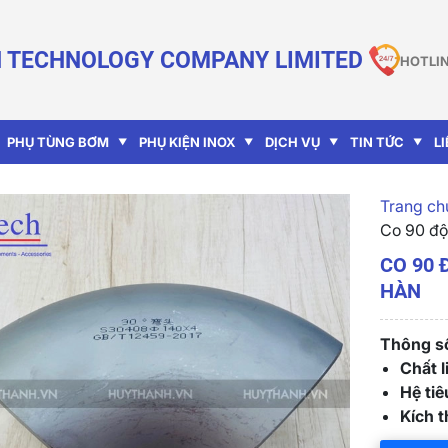
 TECHNOLOGY COMPANY LIMITED
HOTLIN
PHỤ TÙNG BƠM
PHỤ KIỆN INOX
DỊCH VỤ
TIN TỨC
L
Trang chu
Co 90 độ
CO 90 
HÀN
Thông số
Chất l
Hệ ti
Kích 