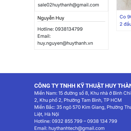
sale02huythanh@gmail.com
Co 9
Nguyễn Huy
2 đầ
Hotline: 0938134799
Email:
huy.nguyen@huythanh.vn
CÔNG TY TNHH KỸ THUẬT HUY THÀ
Miền Nam:
15 đường số 8, Khu nhà ở Bình Ch
2, Khu phố 2, Phường Tam Bình, TP HCM
Miền Bắc: 35 ngõ 570 Kim Giang, Phường Th
Liệt, Hà Nội
Hotline:
0932 855 799
–
0938 134 799
Email:
huythanhtech@gmail.com