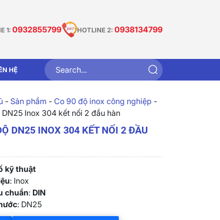
0932855799
0938134799
E 1:
HOTLINE 2:
IÊN HỆ
̉
-
Sản phẩm
-
Co 90 độ inox công nghiệp
-
 DN25 Inox 304 kết nối 2 đầu hàn
ĐỘ DN25 INOX 304 KẾT NỐI 2 ĐẦU
 kỹ thuật
iệu
: Inox
êu chuẩn
:
DIN
thước
: DN25