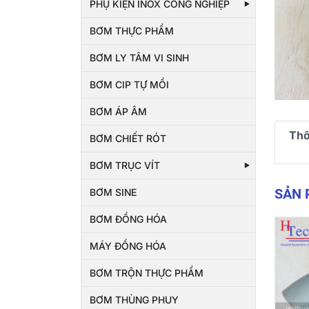
PHỤ KIỆN INOX CÔNG NGHIỆP
BƠM THỰC PHẨM
BƠM LY TÂM VI SINH
BƠM CIP TỰ MỒI
BƠM ÁP ÂM
Thô
BƠM CHIẾT RÓT
BƠM TRỤC VÍT
SẢN
BƠM SINE
BƠM ĐỒNG HÓA
MÁY ĐỒNG HÓA
BƠM TRỘN THỰC PHẨM
BƠM THÙNG PHUY