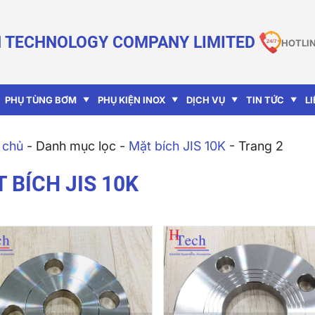
 TECHNOLOGY COMPANY LIMITED
HOTLIN
PHỤ TÙNG BƠM
PHỤ KIỆN INOX
DỊCH VỤ
TIN TỨC
L
 chủ
-
Danh mục lọc
-
Mặt bích JIS 10K
-
Trang 2
 BÍCH JIS 10K