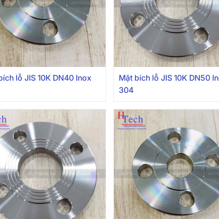
bích lỗ JIS 10K DN40 Inox
Mặt bích lỗ JIS 10K DN50 I
304