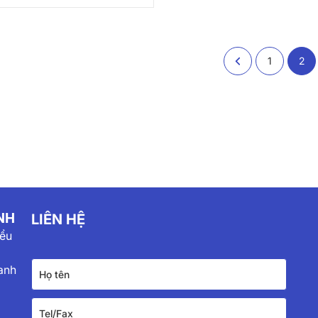
1
2
NH
LIÊN HỆ
iểu
anh