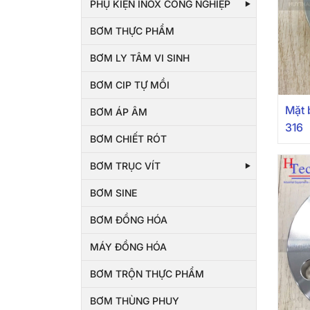
PHỤ KIỆN INOX CÔNG NGHIỆP
BƠM THỰC PHẨM
BƠM LY TÂM VI SINH
BƠM CIP TỰ MỒI
Mặt 
BƠM ÁP ÂM
316
BƠM CHIẾT RÓT
BƠM TRỤC VÍT
BƠM SINE
BƠM ĐỒNG HÓA
MÁY ĐỒNG HÓA
BƠM TRỘN THỰC PHẨM
BƠM THÙNG PHUY