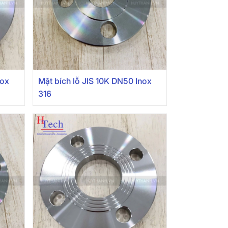
nox
Mặt bích lỗ JIS 10K DN50 Inox
316