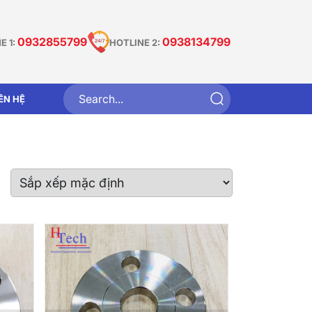
0932855799
0938134799
E 1:
HOTLINE 2:
IÊN HỆ