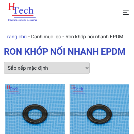
Trang chủ
-
Danh mục lọc
-
Ron khớp nối nhanh EPDM
RON KHỚP NỐI NHANH EPDM