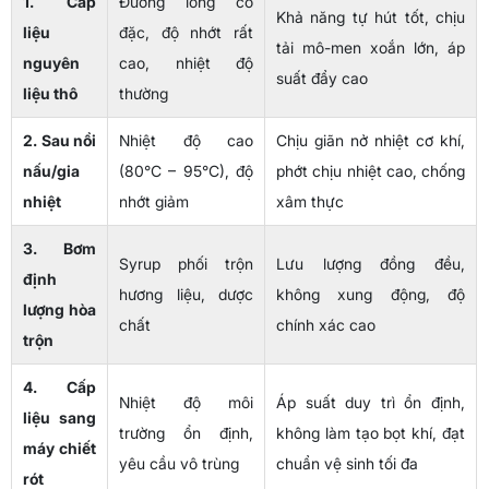
1. Cấp
Đường lỏng cô
Khả năng tự hút tốt, chịu
liệu
đặc, độ nhớt rất
tải mô-men xoắn lớn, áp
nguyên
cao, nhiệt độ
suất đẩy cao
liệu thô
thường
2. Sau nồi
Nhiệt độ cao
Chịu giãn nở nhiệt cơ khí,
nấu/gia
(80°C – 95°C), độ
phớt chịu nhiệt cao, chống
nhiệt
nhớt giảm
xâm thực
3. Bơm
Syrup phối trộn
Lưu lượng đồng đều,
định
hương liệu, dược
không xung động, độ
lượng hòa
chất
chính xác cao
trộn
4. Cấp
Nhiệt độ môi
Áp suất duy trì ổn định,
liệu sang
trường ổn định,
không làm tạo bọt khí, đạt
máy chiết
yêu cầu vô trùng
chuẩn vệ sinh tối đa
rót