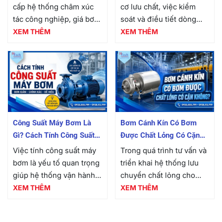
cấp hệ thống châm xúc
cơ lưu chất, việc kiểm
tác công nghiệp, giá bơm
soát và điều tiết dòng
định lượng hóa chất luôn
chảy đòi hỏi những thiết
XEM THÊM
XEM THÊM
là một trong những thông
bị đóng cắt nhanh chóng,
số được các kỹ sư và nhà
chính xác và có độ bền
quản lý...
cơ học cao....
Công Suất Máy Bơm Là
Bơm Cánh Kín Có Bơm
Gì? Cách Tính Công Suất
Được Chất Lỏng Có Cặn
Máy Bơm Nước
Không?
Việc tính công suất máy
Trong quá trình tư vấn và
bơm là yếu tố quan trọng
triển khai hệ thống lưu
giúp hệ thống vận hành
chuyển chất lỏng cho
ổn định, tiết kiệm điện
hàng trăm nhà máy sản
XEM THÊM
XEM THÊM
năng và kéo dài tuổi thọ
xuất công nghiệp, một
thiết bị. Nếu lựa chọn
trong những câu hỏi mà