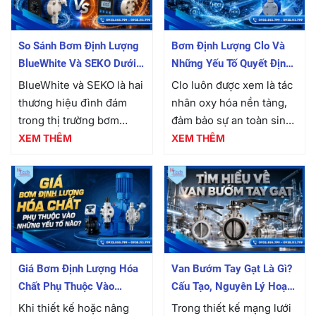
So Sánh Bơm Định Lượng
Bơm Định Lượng Clo Và
BlueWhite Và SEKO Dưới
Những Yếu Tố Quyết Định
Góc Nhìn Kỹ Thuật
Hiệu Quả Khử Trùng Trong
BlueWhite và SEKO là hai
Clo luôn được xem là tác
Hệ Thống Xử Lý Nước
thương hiệu đình đám
nhân oxy hóa nền tảng,
trong thị trường bơm
đảm bảo sự an toàn sinh
công nghiệp nói chung
học cho toàn bộ mạng
XEM THÊM
XEM THÊM
và bơm định lượng hóa
lưới phân phối. Tuy
chất nói riêng. Sự góp
nhiên, để duy trì chuỗi
mặt của hai “ông lớn” này
phản ứng này...
mang...
Giá Bơm Định Lượng Hóa
Van Bướm Tay Gạt Là Gì?
Chất Phụ Thuộc Vào
Cấu Tạo, Nguyên Lý Hoạt
Những Yếu Tố Nào?
Động Và Giá Bán
Khi thiết kế hoặc nâng
Trong thiết kế mạng lưới