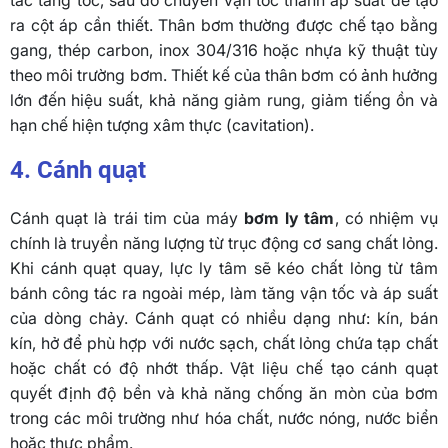
tác tăng tốc, sau đó chuyển vận tốc thành áp suất để tạo
ra cột áp cần thiết. Thân bơm thường được chế tạo bằng
gang, thép carbon, inox 304/316 hoặc nhựa kỹ thuật tùy
theo môi trường bơm. Thiết kế của thân bơm có ảnh hưởng
lớn đến hiệu suất, khả năng giảm rung, giảm tiếng ồn và
hạn chế hiện tượng xâm thực (cavitation).
4. Cánh quạt
Cánh quạt là trái tim của máy
bơm ly tâm
, có nhiệm vụ
chính là truyền năng lượng từ trục động cơ sang chất lỏng.
Khi cánh quạt quay, lực ly tâm sẽ kéo chất lỏng từ tâm
bánh công tác ra ngoài mép, làm tăng vận tốc và áp suất
của dòng chảy. Cánh quạt có nhiều dạng như: kín, bán
kín, hở để phù hợp với nước sạch, chất lỏng chứa tạp chất
hoặc chất có độ nhớt thấp. Vật liệu chế tạo cánh quạt
quyết định độ bền và khả năng chống ăn mòn của bơm
trong các môi trường như hóa chất, nước nóng, nước biển
hoặc thực phẩm.