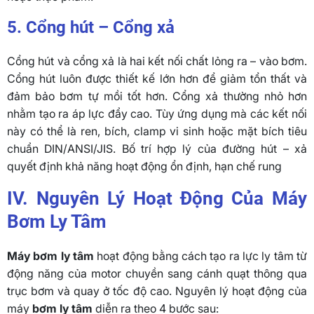
5. Cổng hút – Cổng xả
Cổng hút và cổng xả là hai kết nối chất lỏng ra – vào bơm.
Cổng hút luôn được thiết kế lớn hơn để giảm tổn thất và
đảm bảo bơm tự mồi tốt hơn. Cổng xả thường nhỏ hơn
nhằm tạo ra áp lực đẩy cao. Tùy ứng dụng mà các kết nối
này có thể là ren, bích, clamp vi sinh hoặc mặt bích tiêu
chuẩn DIN/ANSI/JIS. Bố trí hợp lý của đường hút – xả
quyết định khả năng hoạt động ổn định, hạn chế rung
IV. Nguyên Lý Hoạt Động Của Máy
Bơm Ly Tâm
Máy bơm ly tâm
hoạt động bằng cách tạo ra lực ly tâm từ
động năng của motor chuyền sang cánh quạt thông qua
trục bơm và quay ở tốc độ cao. Nguyên lý hoạt động của
máy
bơm ly tâm
diễn ra theo 4 bước sau: