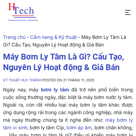
Trang chủ
-
Cẩm nang & Kỹ thuật
-
Máy Bơm Ly Tâm Là
Gì? Cấu Tạo, Nguyên Lý Hoạt động & Giá Bán
Máy Bơm Ly Tâm Là Gì? Cấu Tạo,
Nguyên Lý Hoạt động & Giá Bán
KỸ THUẬT HUY THÀNH
POSTED ON 21 THÁNG 11, 2025
Ngày nay, máy
bơm ly tâm
đã trở nên phổ biến trong
cuộc sống thường ngày, đặc biệt là máy bơm nước ly tâm.
Ngoài ra, còn rất nhiều loại máy bơm ly tâm khác được
ứng dụng rộng rãi trong các ngành công nghiệp, nhà máy
mà ngày thường chúng ta ít nghe đến như:
máy bơm ly
tâm vi sinh
, bơm ly tâm Cip,
bơm áp âm
, bơm chân không,
… Vậy máy bơm ly tâm là gì? điều gì khiến máy bơm ly