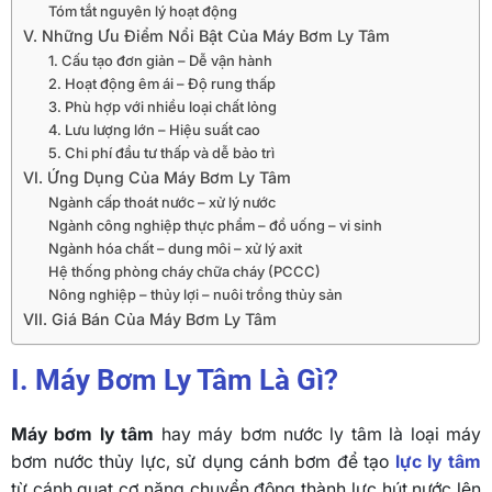
Tóm tắt nguyên lý hoạt động
V. Những Ưu Điểm Nổi Bật Của Máy Bơm Ly Tâm
1. Cấu tạo đơn giản – Dễ vận hành
2. Hoạt động êm ái – Độ rung thấp
3. Phù hợp với nhiều loại chất lỏng
4. Lưu lượng lớn – Hiệu suất cao
5. Chi phí đầu tư thấp và dễ bảo trì
VI. Ứng Dụng Của Máy Bơm Ly Tâm
Ngành cấp thoát nước – xử lý nước
Ngành công nghiệp thực phẩm – đồ uống – vi sinh
Ngành hóa chất – dung môi – xử lý axit
Hệ thống phòng cháy chữa cháy (PCCC)
Nông nghiệp – thủy lợi – nuôi trồng thủy sản
VII. Giá Bán Của Máy Bơm Ly Tâm
I. Máy Bơm Ly Tâm Là Gì?
Máy bơm ly tâm
hay máy bơm nước ly tâm là loại máy
bơm nước thủy lực, sử dụng cánh bơm để tạo
lực ly tâm
từ cánh quạt cơ năng chuyển động thành lực hút nước lên