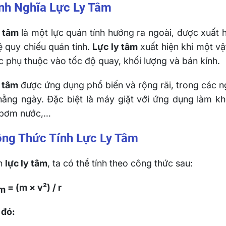
ịnh Nghĩa Lực Ly Tâm
y tâm
là một lực quán tính hướng ra ngoài, được xuất h
 quy chiếu quán tính.
Lực ly tâm
xuất hiện khi một vậ
c phụ thuộc vào tốc độ quay, khối lượng và bán kính.
 tâm
được ứng dụng phổ biến và rộng rãi, trong các n
hằng ngày. Đặc biệt là máy giặt với ứng dụng làm kh
 bơm nước,…
ông Thức Tính Lực Ly Tâm
nh
lực ly tâm
, ta có thể tính theo công thức sau:
= (m × v²) / r
âm
 đó: