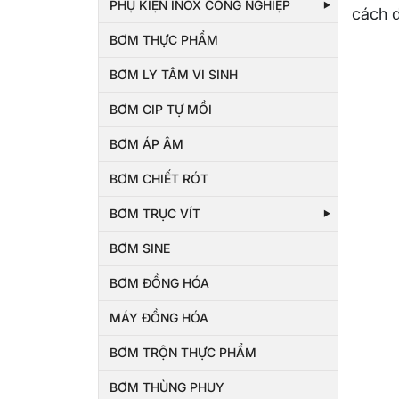
PHỤ KIỆN INOX CÔNG NGHIỆP
cách d
BƠM THỰC PHẨM
BƠM LY TÂM VI SINH
BƠM CIP TỰ MỒI
BƠM ÁP ÂM
BƠM CHIẾT RÓT
BƠM TRỤC VÍT
BƠM SINE
BƠM ĐỒNG HÓA
MÁY ĐỒNG HÓA
BƠM TRỘN THỰC PHẨM
BƠM THÙNG PHUY