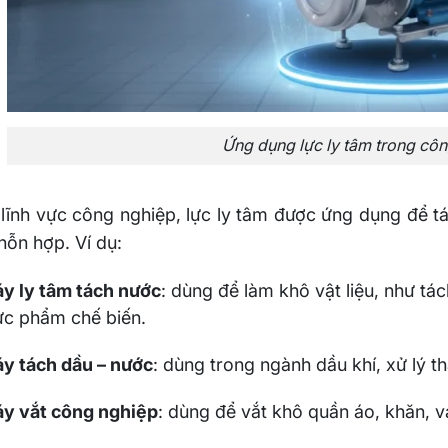
Ứng dụng lực ly tâm trong cô
lĩnh vực công nghiệp, lực ly tâm được ứng dụng để t
hỗn hợp. Ví dụ:
y ly tâm tách nước
: dùng để làm khô vật liệu, như tá
ực phẩm chế biến.
y tách dầu – nước
: dùng trong ngành dầu khí, xử lý t
y vắt công nghiệp
: dùng để vắt khô quần áo, khăn, vả