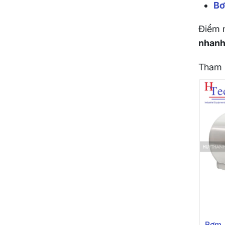
Bơ
Điểm 
nhanh 
Tham k
Bơm 