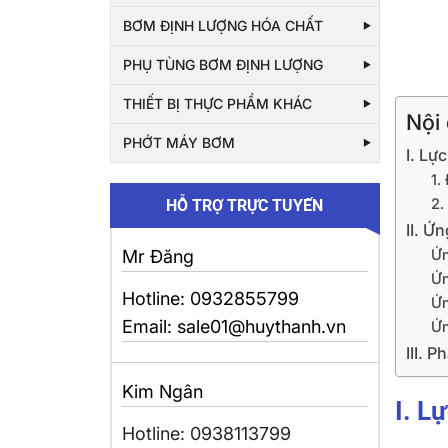
BƠM ĐỊNH LƯỢNG HÓA CHẤT
PHỤ TÙNG BƠM ĐỊNH LƯỢNG
THIẾT BỊ THỰC PHẨM KHÁC
Nội
PHỚT MÁY BƠM
I. Lực
1.
2.
HỖ TRỢ TRỰC TUYẾN
II. Ứ
Ứn
Mr Đăng
Ứn
Hotline: 0932855799
Ứn
Email: sale01@huythanh.vn
Ứn
III. 
Kim Ngân
I. Lự
Hotline: 0938113799