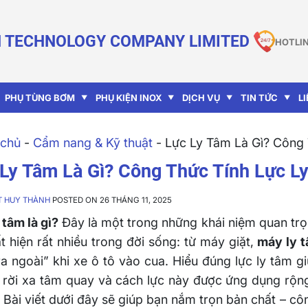
 TECHNOLOGY COMPANY LIMITED
HOTLIN
PHỤ TÙNG BƠM
PHỤ KIỆN INOX
DỊCH VỤ
TIN TỨC
L
chủ
-
Cẩm nang & Kỹ thuật
-
Lực Ly Tâm Là Gì? Công
Ly Tâm Là Gì? Công Thức Tính Lực L
̣T HUY THÀNH
POSTED ON 26 THÁNG 11, 2025
 tâm là gì?
Đây là một trong những khái niệm quan trọ
t hiện rất nhiều trong đời sống: từ máy giặt,
máy ly 
a ngoài” khi xe ô tô vào cua. Hiểu đúng lực ly tâm gi
rời xa tâm quay và cách lực này được ứng dụng rộng 
 Bài viết dưới đây sẽ giúp bạn nắm trọn bản chất – côn