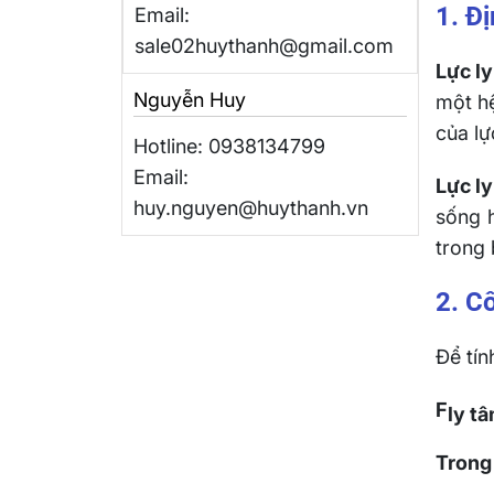
1. Đ
Email:
sale02huythanh@gmail.com
Lực l
Nguyễn Huy
một hệ
của lự
Hotline: 0938134799
Email:
Lực ly
huy.nguyen@huythanh.vn
sống 
trong
2. C
Để tí
F
ly t
Trong