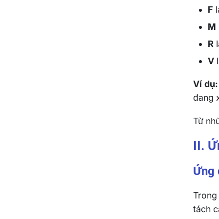
F
l
M
R
l
V
l
Ví dụ:
đang x
Từ nhữ
II. 
Ứng 
Trong
tách c