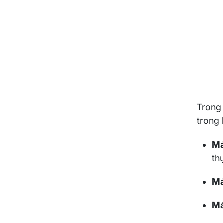
Trong 
trong 
Má
th
Má
Má