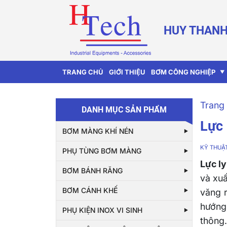
HUY THANH
TRANG CHỦ
GIỚI THIỆU
BƠM CÔNG NGHIỆP
Trang 
DANH MỤC SẢN PHẨM
Lực 
BƠM MÀNG KHÍ NÉN
KỸ THUÂ
PHỤ TÙNG BƠM MÀNG
Lực ly
BƠM BÁNH RĂNG
và xuấ
BƠM CÁNH KHẾ
văng r
hướng 
PHỤ KIỆN INOX VI SINH
thông.