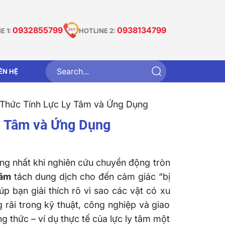
0932855799
0938134799
E 1:
HOTLINE 2:
IÊN HỆ
 Thức Tính Lực Ly Tâm và Ứng Dụng
y Tâm và Ứng Dụng
ng nhất khi nghiên cứu chuyển động tròn
tâm
tách dung dịch cho đến cảm giác “bị
úp bạn giải thích rõ vì sao các vật có xu
rãi trong kỹ thuật, công nghiệp và giao
g thức – ví dụ thực tế của lực ly tâm một