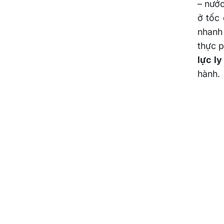
– nướ
ở tốc 
nhanh 
thực p
lực ly
hành.