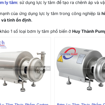
m ly tâm
: sử dụng lực ly tâm để tạo ra chênh áp và vậ
mạnh của ứng dụng lực ly tâm trong công nghiệp là
h
và tính ổn định
.
hảo 1 số loại bơm ly tâm phổ biến ở
Huy Thành Pum
Ly Tâm Thực Phẩm Carten
Bơm Ly Tâm Thực Phẩm C