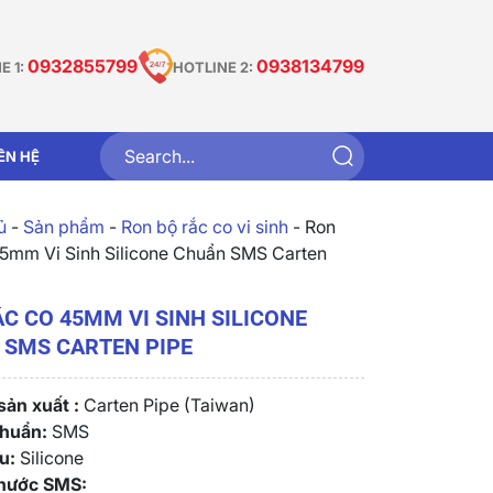
0932855799
0938134799
E 1:
HOTLINE 2:
IÊN HỆ
̉
-
Sản phẩm
-
Ron bộ rắc co vi sinh
-
Ron
5mm Vi Sinh Silicone Chuẩn SMS Carten
C CO 45MM VI SINH SILICONE
 SMS CARTEN PIPE
ản xuất :
Carten Pipe (Taiwan)
chuẩn:
SMS
u:
Silicone
thước SMS: