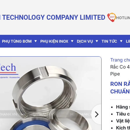
 TECHNOLOGY COMPANY LIMITED
HOTLIN
PHỤ TÙNG BƠM
PHỤ KIỆN INOX
DỊCH VỤ
TIN TỨC
L
Trang chu
Rắc Co 4
Pipe
RON RẮ
CHUẨN
Hãng s
Tiêu 
Vật liệ
Kích 