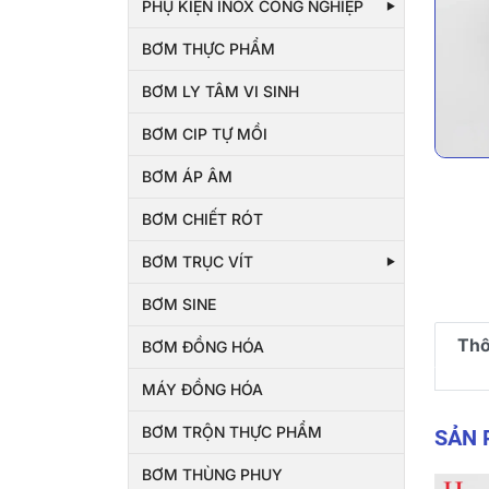
PHỤ KIỆN INOX CÔNG NGHIỆP
BƠM THỰC PHẨM
BƠM LY TÂM VI SINH
BƠM CIP TỰ MỒI
BƠM ÁP ÂM
BƠM CHIẾT RÓT
BƠM TRỤC VÍT
BƠM SINE
Thô
BƠM ĐỒNG HÓA
MÁY ĐỒNG HÓA
BƠM TRỘN THỰC PHẨM
SẢN
BƠM THÙNG PHUY