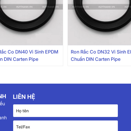
Rắc Co DN40 Vi Sinh EPDM
Ron Rắc Co DN32 Vi Sinh 
n DIN Carten Pipe
Chuẩn DIN Carten Pipe
NH
LIÊN HỆ
iểu
anh