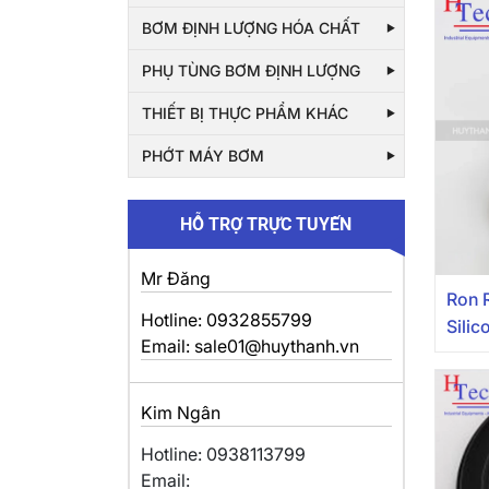
BƠM ĐỊNH LƯỢNG HÓA CHẤT
PHỤ TÙNG BƠM ĐỊNH LƯỢNG
THIẾT BỊ THỰC PHẨM KHÁC
PHỚT MÁY BƠM
HỖ TRỢ TRỰC TUYẾN
Mr Đăng
Ron 
Hotline: 0932855799
Sili
Email: sale01@huythanh.vn
Kim Ngân
Hotline: 0938113799
Email: