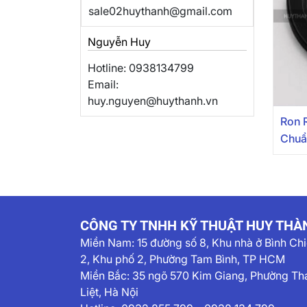
sale02huythanh@gmail.com
Nguyễn Huy
Hotline: 0938134799
Email:
huy.nguyen@huythanh.vn
Ron 
Chuẩ
CÔNG TY TNHH KỸ THUẬT HUY THÀ
Miền Nam:
15 đường số 8, Khu nhà ở Bình Ch
2, Khu phố 2, Phường Tam Bình, TP HCM
Miền Bắc: 35 ngõ 570 Kim Giang, Phường Th
Liệt, Hà Nội