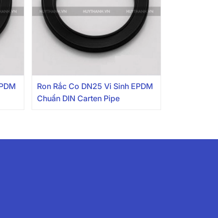
EPDM
Ron Rắc Co DN25 Vi Sinh EPDM
Chuẩn DIN Carten Pipe