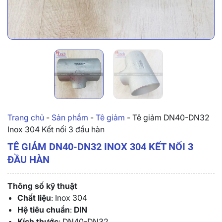
Trang chủ
-
Sản phẩm
-
Tê giảm
-
Tê giảm DN40-DN32
Inox 304 Kết nối 3 đầu hàn
TÊ GIẢM DN40-DN32 INOX 304 KẾT NỐI 3
ĐẦU HÀN
Thông số kỹ thuật
Chất liệu
: Inox 304
Hệ tiêu chuẩn
:
DIN
Kích thước
: DN40-DN32