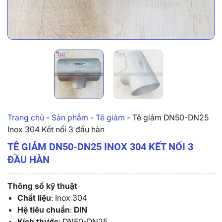
Trang chủ
-
Sản phẩm
-
Tê giảm
-
Tê giảm DN50-DN25
Inox 304 Kết nối 3 đầu hàn
TÊ GIẢM DN50-DN25 INOX 304 KẾT NỐI 3
ĐẦU HÀN
Thông số kỹ thuật
Chất liệu
: Inox 304
Hệ tiêu chuẩn
:
DIN
Kích thước
: DN50-DN25