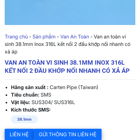
Trang chủ
-
Sản phẩm
-
Van An Toàn
-
Van an toàn vi
sinh 38.1mm Inox 316L kết nối 2 đầu khớp nối nhanh có
xả áp
VAN AN TOÀN VI SINH 38.1MM INOX 316L
KẾT NỐI 2 ĐẦU KHỚP NỐI NHANH CÓ XẢ ÁP
Hãng sản xuất :
Carten Pipe (Taiwan)
Tiêu chuẩn:
SMS
Vật liệu:
SUS304/ SUS316L
Kích thước SMS:
38.1mm
LIÊN HỆ
GỬI THÔNG TIN LIÊN HỆ