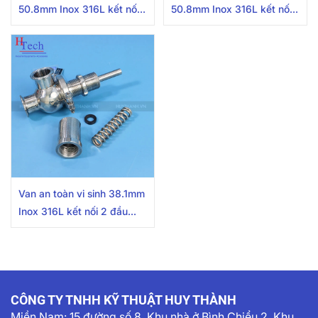
50.8mm Inox 316L kết nối
50.8mm Inox 316L kết nối
2 đầu khớp nối nhanh có
2 đầu khớp nối nhanh
xả áp
Van an toàn vi sinh 38.1mm
Inox 316L kết nối 2 đầu
khớp nối nhanh
CÔNG TY TNHH KỸ THUẬT HUY THÀNH
Miền Nam:
15 đường số 8, Khu nhà ở Bình Chiểu 2, Khu