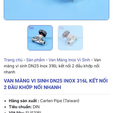
Trang chủ
-
Sản phẩm
-
Van Màng Inox Vi Sinh
-
Van
màng vi sinh DN25 Inox 316L kết nối 2 đầu khớp nối
nhanh
VAN MÀNG VI SINH DN25 INOX 316L KẾT NỐI
2 ĐẦU KHỚP NỐI NHANH
Hãng sản xuất :
Carten Pipe (Taiwan)
Tiêu chuẩn:
DIN
Vật liệu:
SUS316L