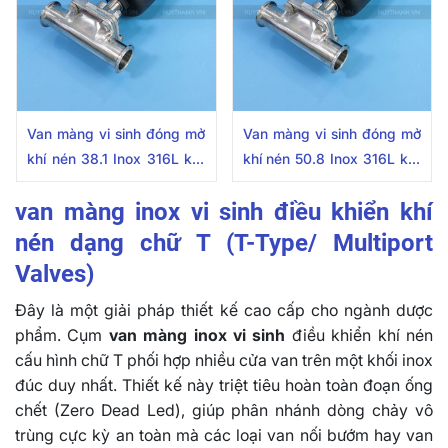
Van màng vi sinh đóng mở
Van màng vi sinh đóng mở
khí nén 38.1 Inox 316L kết
khí nén 50.8 Inox 316L kết
nối 2 đầu khớp nối nhanh
nối 2 đầu khớp nối nhanh
van màng inox vi sinh điều khiển khí
nén dạng chữ T (T-Type/ Multiport
Valves)
Đây là một giải pháp thiết kế cao cấp cho ngành dược
phẩm. Cụm
van màng inox vi sinh
điều khiển khí nén
cấu hình chữ T phối hợp nhiều cửa van trên một khối inox
đúc duy nhất. Thiết kế này triệt tiêu hoàn toàn đoạn ống
chết (Zero Dead Led), giúp phân nhánh dòng chảy vô
trùng cực kỳ an toàn mà các loại van nối bướm hay van