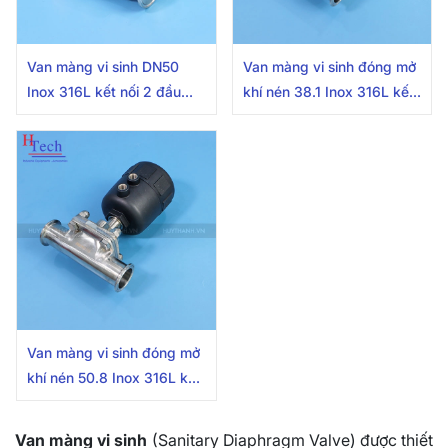
Van màng vi sinh DN50
Van màng vi sinh đóng mở
Inox 316L kết nối 2 đầu
khí nén 38.1 Inox 316L kết
khớp nối nhanh
nối 2 đầu khớp nối nhanh
Van màng vi sinh đóng mở
khí nén 50.8 Inox 316L kết
nối 2 đầu khớp nối nhanh
Van màng vi sinh
(Sanitary Diaphragm Valve) được thiết