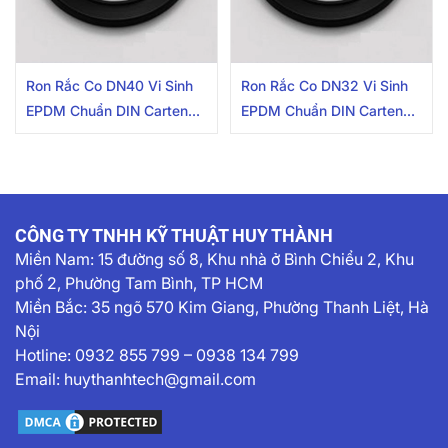
Ron Rắc Co DN40 Vi Sinh
Ron Rắc Co DN32 Vi Sinh
EPDM Chuẩn DIN Carten
EPDM Chuẩn DIN Carten
Pipe
Pipe
CÔNG TY TNHH KỸ THUẬT HUY THÀNH
Miền Nam:
15 đường số 8, Khu nhà ở Bình Chiểu 2, Khu
phố 2, Phường Tam Bình, TP HCM
Miền Bắc: 35 ngõ 570 Kim Giang, Phường Thanh Liệt, Hà
Nội
Hotline:
0932 855 799
–
0938 134 799
Email:
huythanhtech@gmail.com