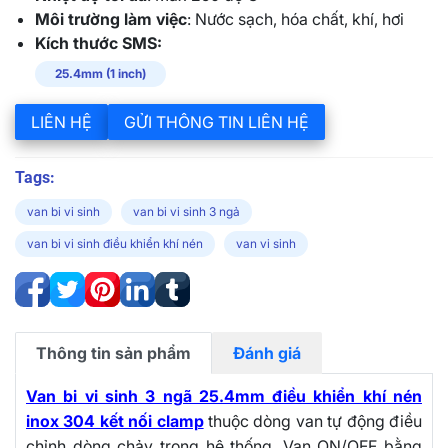
Môi trường làm việc
: Nước sạch, hóa chất, khí, hơi
Kích thước SMS:
25.4mm (1 inch)
LIÊN HỆ
GỬI THÔNG TIN LIÊN HỆ
Tags:
van bi vi sinh
van bi vi sinh 3 ngả
van bi vi sinh điều khiển khí nén
van vi sinh
Thông tin sản phẩm
Đánh giá
Van bi vi sinh 3 ngã 25.4mm điều khiển khí nén
inox 304 kết nối clamp
thuộc dòng van tự động điều
chỉnh dòng chảy trong hệ thống. Van ON/OFF bằng