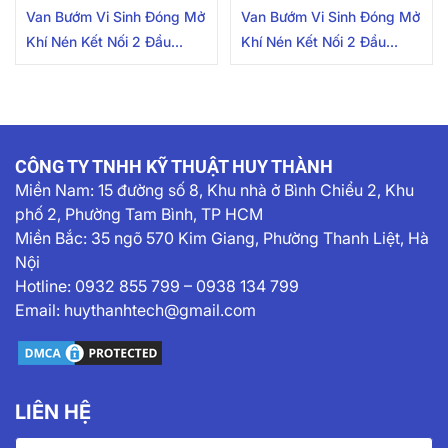
Van Bướm Vi Sinh Đóng Mở
Van Bướm Vi Sinh Đóng Mở
Khí Nén Kết Nối 2 Đầu
Khí Nén Kết Nối 2 Đầu
Clamp 38.1mm Inox
Clamp 25.4mm Inox
304/316L
304/316L
CÔNG TY TNHH KỸ THUẬT HUY THÀNH
Miền Nam:
15 đường số 8, Khu nhà ở Bình Chiểu 2, Khu
phố 2, Phường Tam Bình, TP HCM
Miền Bắc: 35 ngõ 570 Kim Giang, Phường Thanh Liệt, Hà
Nội
Hotline:
0932 855 799
–
0938 134 799
Email:
huythanhtech@gmail.com
LIÊN HỆ