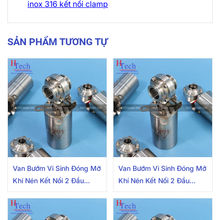
inox 316 kết nối clamp
SẢN PHẨM TƯƠNG TỰ
Van Bướm Vi Sinh Đóng Mở
Van Bướm Vi Sinh Đóng Mở
Khí Nén Kết Nối 2 Đầu
Khí Nén Kết Nối 2 Đầu
Clamp 50.8mm Inox
Clamp 38.1mm Inox
304/316L Có Cảm Biến
304/316L Có Cảm Biến