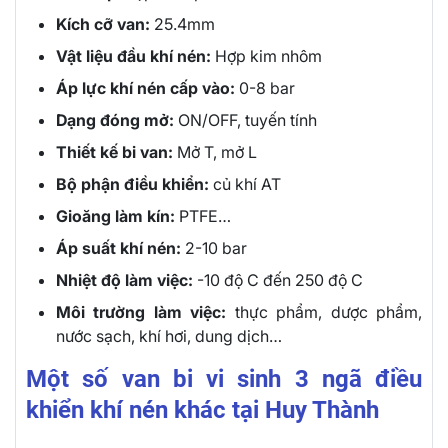
Kích cỡ van:
25.4mm
Vật liệu đầu khí nén:
Hợp kim nhôm
Áp lực khí nén cấp vào:
0-8 bar
Dạng đóng mở:
ON/OFF, tuyến tính
Thiết kế bi van:
Mở T, mở L
Bộ phận điều khiển:
củ khí AT
Gioăng làm kín:
PTFE…
Áp suất khí nén:
2-10 bar
Nhiệt độ làm việc:
-10 độ C đến 250 độ C
Môi trường làm việc:
thực phẩm, dược phẩm,
nước sạch, khí hơi, dung dịch…
Một số van bi vi sinh 3 ngã điều
khiển khí nén khác tại Huy Thành