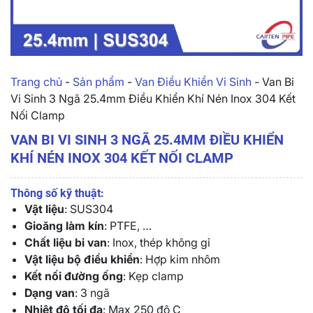
Trang chủ
-
Sản phẩm
-
Van Điều Khiển Vi Sinh
-
Van Bi
Vi Sinh 3 Ngã 25.4mm Điều Khiển Khí Nén Inox 304 Kết
Nối Clamp
VAN BI VI SINH 3 NGÃ 25.4MM ĐIỀU KHIỂN
KHÍ NÉN INOX 304 KẾT NỐI CLAMP
Thông số kỹ thuật:
Vật liệu
: SUS304
Gioăng làm kín
: PTFE, …
Chất liệu bi van
: Inox, thép không gỉ
Vật liệu bộ điều khiển
: Hợp kim nhôm
Kết nối đường ống
: Kẹp clamp
Dạng van
: 3 ngã
Nhiệt độ tối đa
: Max 250 độ C